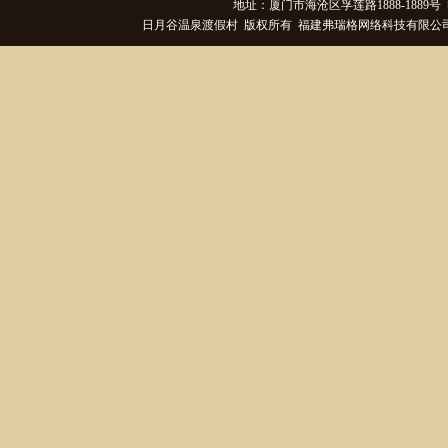
地址：厦门市海沧区孚莲路1888-1889号 电话
日月谷温泉渡假村 版权所有 福建弗瑞格网络科技有限公