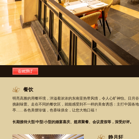
餐饮
明亮高雅的用餐环境，洋溢着浓浓的东南亚热带风情，令人心旷神怡。日月谷
挑剔味蕾。走在不同的餐饮区，就能感受到不一样的美食诱惑：主打中国各地
亭……各色美馔珍馐，色香味俱全，让您大饱口福！
长期接待大型/中型/小型的婚宴喜庆、筵席聚餐、会议度假等，深受好评。
静月轩