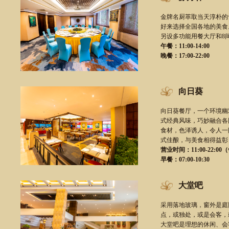
金牌名厨萃取当天淳朴的
好来选择全国各地的美食
另设多功能用餐大厅和8
午餐：11:00-14:00
晚餐：17:00-22:00
向日葵
向日葵餐厅，一个环境幽
式经典风味，巧妙融合各
食材，色泽诱人，令人一
式佳酿，与美食相得益彰
营业时间：11:00-22:0
早餐：07:00-10:30
大堂吧
采用落地玻璃，窗外是庭
点，或独处，或是会客，
大堂吧是理想的休闲、会