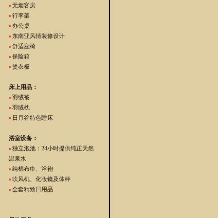
无烟客房
行李架
办公桌
东南亚风情装修设计
舒适座椅
保险箱
烫衣板
床上用品：
羽绒被
羽绒枕
日月谷特色睡床
浴室设备：
独立泡池：24小时提供纯正天然
温泉水
纯棉布巾、浴袍
吹风机、化妆镜及体秤
全套精致日用品