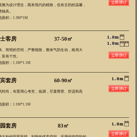
素雅为设计理念，既有现代的精致，也有古韵的温馨，
情独具。
池面积：1.3M*1M
士客房
37-50㎡
快、简明的空间，严整细致，整体气韵生动，格局大
，富有个性。
面积：1.1M*1.1M
宾套房
60-90㎡
代时尚，布置用心考究，低调，尽显尊荣、舒适和高
。
面积：1.1M*1.1M
园套房
83㎡
静古朴的田园风情，别致的优美空间，采用传统韵味的