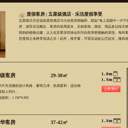
度假客房 | 五星级酒店 · 乐活度假享受
五星级日月谷温泉度假酒店与大自然亲密融和，犹如“海上花园中一片宁
房，倡导乐活概念，客房内采用原木、石材装饰，摆设、用品多以纯天
勃勃的植物点缀，让入住宾客深切体会到与自然亲密接触的喜悦。每间客
您度假之余静享泡汤之乐！此外，推开窗，可望见远处山峦起伏，微风
级客房
29-38㎡
约不失优雅的设计风格，窗明几净，色调柔和，适合独
或双人同行。
面积：1.1M*0.8M
华客房
37-42㎡