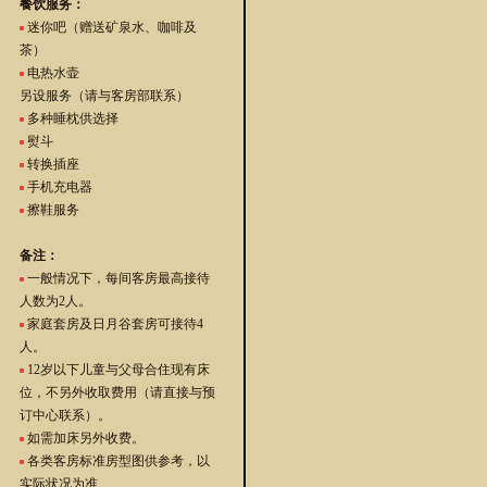
餐饮服务：
迷你吧（赠送矿泉水、咖啡及
茶）
电热水壶
另设服务（请与客房部联系）
多种睡枕供选择
熨斗
转换插座
手机充电器
擦鞋服务
备注：
一般情况下，每间客房最高接待
人数为2人。
家庭套房及日月谷套房可接待4
人。
12岁以下儿童与父母合住现有床
位，不另外收取费用（请直接与预
订中心联系）。
如需加床另外收费。
各类客房标准房型图供参考，以
实际状况为准