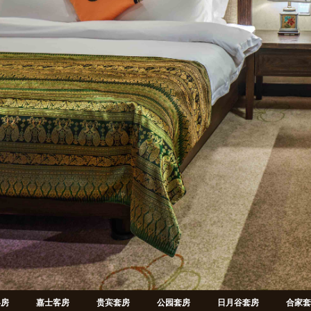
客房
嘉士客房
贵宾套房
公园套房
日月谷套房
合家套