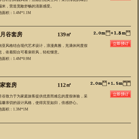
榻米，营造宽敞舒畅的清新感受。
面积：1.4M*1.1M
月谷套房
139㎡
南亚风格结合现代艺术设计，浪漫典雅，充满休闲度假
息，依着阳台可看泉听风，轻松惬意。
面积：1.4M*0.9M
家套房
112㎡
月谷致力于为家庭旅客提供优质而难忘的度假体验，采
温馨亲切的设计风格，使得宾至如归，倍感舒心。
池面积：1.3M*1M