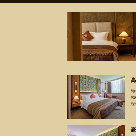
高
简
居
泡池
豪