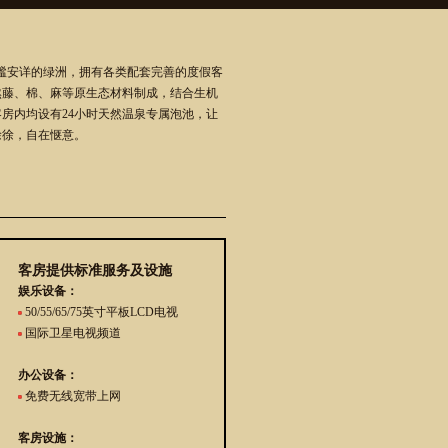
谧安详的绿洲，拥有各类配套完善的度假客
然藤、棉、麻等原生态材料制成，结合生机
房内均设有24小时天然温泉专属泡池，让
徐徐，自在惬意。
客房提供标准服务及设施
娱乐设备：
50/55/65/75英寸平板LCD电视
国际卫星电视频道
办公设备：
免费无线宽带上网
客房设施：