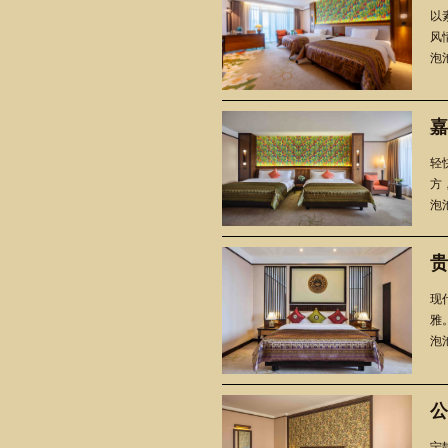
以
风
泡
嘉
轻
方
泡池
贵
现
雅
泡池
公
宁